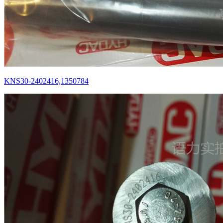
KNS30-2402416,1350784