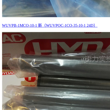
WUVPB-1MCO-10-1 新（WUVPOC-1CO-35-10-1 24D）