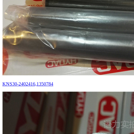
KNS30-2402416,1350784