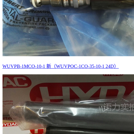
WUVPB-1MCO-10-1 新（WUVPOC-1CO-35-10-1 24D）