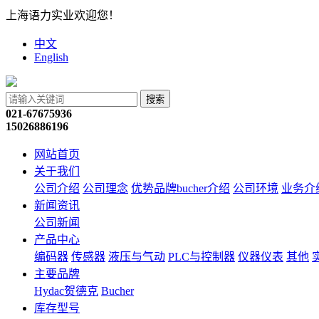
上海语力实业欢迎您！
中文
English
搜索
021-67675936
15026886196
网站首页
关于我们
公司介绍
公司理念
优势品牌bucher介绍
公司环境
业务介
新闻资讯
公司新闻
产品中心
编码器
传感器
液压与气动
PLC与控制器
仪器仪表
其他
主要品牌
Hydac贺德克
Bucher
库存型号