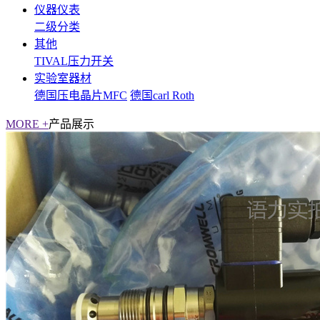
仪器仪表
二级分类
其他
TIVAL压力开关
实验室器材
德国压电晶片MFC
德国carl Roth
MORE +
产品展示