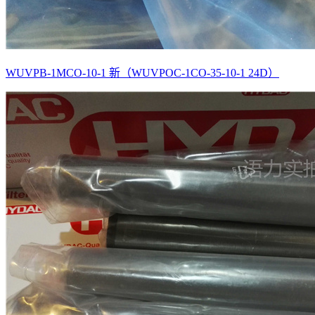
WUVPB-1MCO-10-1 新（WUVPOC-1CO-35-10-1 24D）