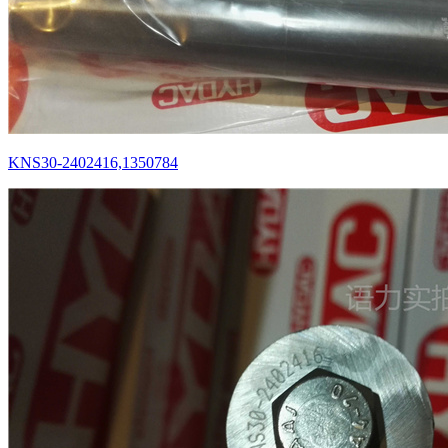
KNS30-2402416,1350784